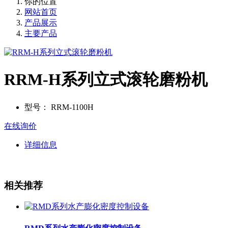
你的位置
网站首页
产品展示
主要产品
RRM-H系列立式滚轮磨粉机
型号：
RRM-1100H
在线询价
详细信息
相关推荐